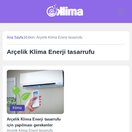
Skip
to
content
Ana Sayfa
Etiket: Arçelik Klima Enerji tasarrufu
Arçelik Klima Enerji tasarrufu
Klima
Arçelik Klima Enerji tasarrufu
için yapılması gerekenler
Arçelik Klima Enerji tasarrufu