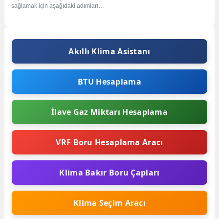
sağlamak için aşağıdaki adımları
takip edebilirsiniz: Klimanın
kapasitesinin kullanmak istediğiniz
mekana...
Akıllı Klima Asistanı
BTU Hesaplama
İlave Gaz Miktarı Hesaplama
VRF Boru Hesaplama Aracı
Klima Bakır Boru Çapları
Klima Seçim Aracı