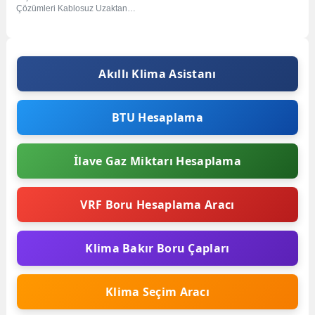
Çözümleri Kablosuz Uzaktan
Kumandalar Duvar Tipi İç
Ünitelerde Beyaz, Mirror Duvar...
Akıllı Klima Asistanı
BTU Hesaplama
İlave Gaz Miktarı Hesaplama
VRF Boru Hesaplama Aracı
Klima Bakır Boru Çapları
Klima Seçim Aracı